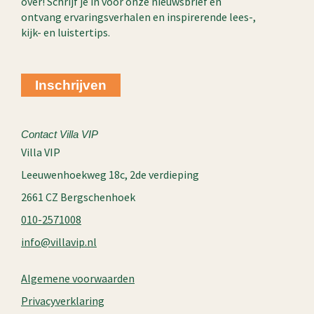
over! Schrijf je in voor onze nieuwsbrief en
d
g
ontvang ervaringsverhalen en inspirerende lees-,
i
r
kijk- en luistertips.
n
a
-
m
i
Inschrijven
n
Contact Villa VIP
Villa VIP
Leeuwenhoekweg 18c, 2de verdieping
2661 CZ Bergschenhoek
010-2571008
info@villavip.nl
Algemene voorwaarden
Privacyverklaring