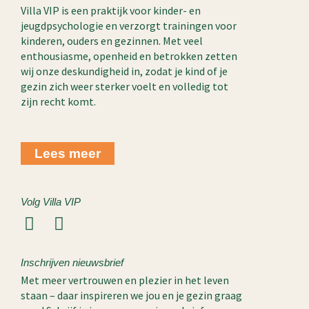
Villa VIP is een praktijk voor kinder- en
jeugdpsychologie en verzorgt trainingen voor
kinderen, ouders en gezinnen. Met veel
enthousiasme, openheid en betrokken zetten
wij onze deskundigheid in, zodat je kind of je
gezin zich weer sterker voelt en volledig tot
zijn recht komt.
Lees meer
Volg Villa VIP
L
I
i
n
n
s
Inschrijven nieuwsbrief
k
t
Met meer vertrouwen en plezier in het leven
e
a
staan – daar inspireren we jou en je gezin graag