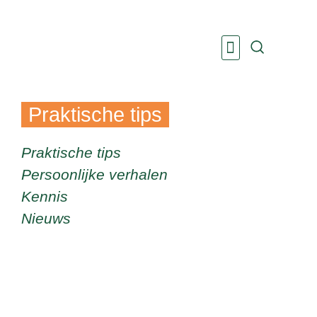
Ga
naar
de
inhoud
Over Villa VIP
Praktische tips
Praktische tips
Persoonlijke verhalen
Kennis
Nieuws